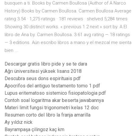
busquen a ti. Books by Carmen Boullosa (Author of A Narco
History) Books by Carmen Boullosa. Carmen Boullosa Average
rating 3.54 · 1,275 ratings · 181 reviews · shelved 5,284 times
Showing 30 distinct works. « previous 1 2 next » sort by. A El
libro de Ana by. Carmen Boullosa. 3.61 avg rating — 18 ratings
— 3 editions. Aún escribo libros a mano y el mezcal me sienta
bien ...
Descargar gratis libro pide y se te dara
Ağrı üniversitesi yüksek lisans 2018
Descubra seus dons espirituais pdf
Apocrifos del antiguo testamento tomo 1 pdf
Lupus eritematoso sistemico fisiopatologia pdf
Contoh soal logaritma akar beserta jawabannya
Materi limit fungsi trigonometri kelas 12 doc
Resumen corto del libro la franja amarilla
Ay yıldız nick
Bayrampaşa çilingoz kaç km