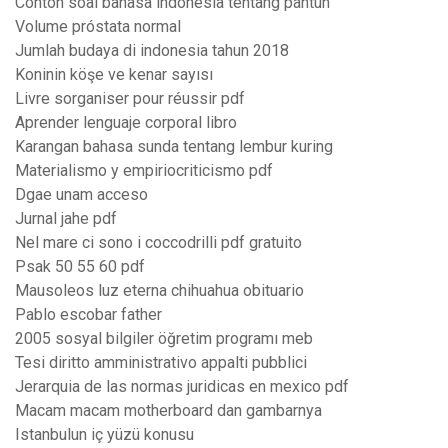
Contoh soal bahasa indonesia tentang pantun
Volume próstata normal
Jumlah budaya di indonesia tahun 2018
Koninin köşe ve kenar sayısı
Livre sorganiser pour réussir pdf
Aprender lenguaje corporal libro
Karangan bahasa sunda tentang lembur kuring
Materialismo y empiriocriticismo pdf
Dgae unam acceso
Jurnal jahe pdf
Nel mare ci sono i coccodrilli pdf gratuito
Psak 50 55 60 pdf
Mausoleos luz eterna chihuahua obituario
Pablo escobar father
2005 sosyal bilgiler öğretim programı meb
Tesi diritto amministrativo appalti pubblici
Jerarquia de las normas juridicas en mexico pdf
Macam macam motherboard dan gambarnya
Istanbulun iç yüzü konusu