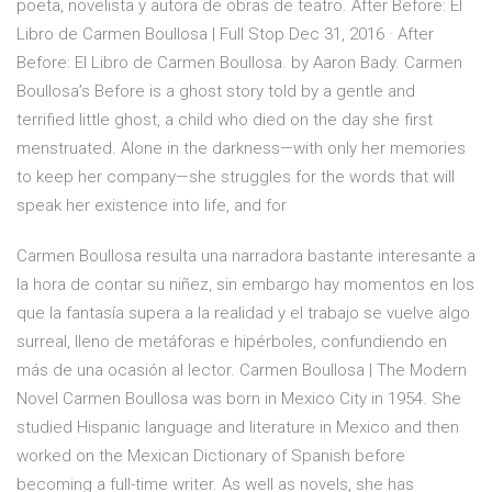
poeta, novelista y autora de obras de teatro. After Before: El
Libro de Carmen Boullosa | Full Stop Dec 31, 2016 · After
Before: El Libro de Carmen Boullosa. by Aaron Bady. Carmen
Boullosa’s Before is a ghost story told by a gentle and
terrified little ghost, a child who died on the day she first
menstruated. Alone in the darkness—with only her memories
to keep her company—she struggles for the words that will
speak her existence into life, and for
Carmen Boullosa resulta una narradora bastante interesante a
la hora de contar su niñez, sin embargo hay momentos en los
que la fantasía supera a la realidad y el trabajo se vuelve algo
surreal, lleno de metáforas e hipérboles, confundiendo en
más de una ocasión al lector. Carmen Boullosa | The Modern
Novel Carmen Boullosa was born in Mexico City in 1954. She
studied Hispanic language and literature in Mexico and then
worked on the Mexican Dictionary of Spanish before
becoming a full-time writer. As well as novels, she has