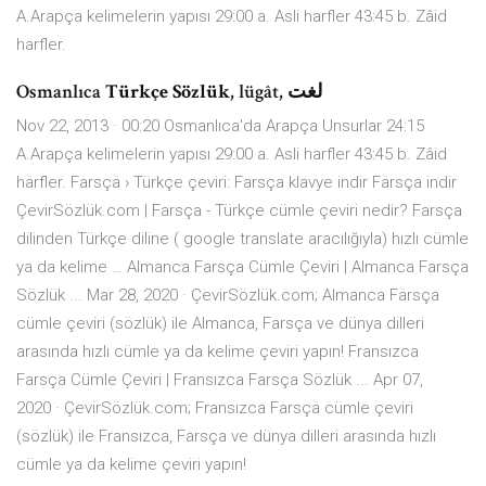
A.Arapça kelimelerin yapısı 29:00 a. Asli harfler 43:45 b. Zâid
harfler.
Osmanlıca
Türkçe Sözlük
, lügât, لغت
Nov 22, 2013 · 00:20 Osmanlıca'da Arapça Unsurlar 24:15
A.Arapça kelimelerin yapısı 29:00 a. Asli harfler 43:45 b. Zâid
harfler. Farsça › Türkçe çeviri: Farsça klavye indir Farsça indir
ÇevirSözlük.com | Farsça - Türkçe cümle çeviri nedir? Farsça
dilinden Türkçe diline ( google translate aracılığıyla) hızlı cümle
ya da kelime … Almanca Farsça Cümle Çeviri | Almanca Farsça
Sözlük ... Mar 28, 2020 · ÇevirSözlük.com; Almanca Farsça
cümle çeviri (sözlük) ile Almanca, Farsça ve dünya dilleri
arasında hızlı cümle ya da kelime çeviri yapın! Fransızca
Farsça Cümle Çeviri | Fransızca Farsça Sözlük ... Apr 07,
2020 · ÇevirSözlük.com; Fransızca Farsça cümle çeviri
(sözlük) ile Fransızca, Farsça ve dünya dilleri arasında hızlı
cümle ya da kelime çeviri yapın!