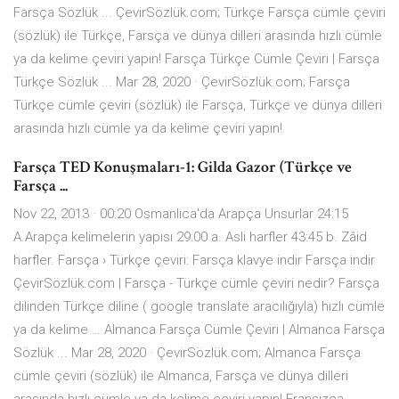
Farsça Sözlük ... ÇevirSözlük.com; Türkçe Farsça cümle çeviri
(sözlük) ile Türkçe, Farsça ve dünya dilleri arasında hızlı cümle
ya da kelime çeviri yapın! Farsça Türkçe Cümle Çeviri | Farsça
Türkçe Sözlük ... Mar 28, 2020 · ÇevirSözlük.com; Farsça
Türkçe cümle çeviri (sözlük) ile Farsça, Türkçe ve dünya dilleri
arasında hızlı cümle ya da kelime çeviri yapın!
Farsça TED Konuşmaları-1: Gilda Gazor (Türkçe ve
Farsça ...
Nov 22, 2013 · 00:20 Osmanlıca'da Arapça Unsurlar 24:15
A.Arapça kelimelerin yapısı 29:00 a. Asli harfler 43:45 b. Zâid
harfler. Farsça › Türkçe çeviri: Farsça klavye indir Farsça indir
ÇevirSözlük.com | Farsça - Türkçe cümle çeviri nedir? Farsça
dilinden Türkçe diline ( google translate aracılığıyla) hızlı cümle
ya da kelime … Almanca Farsça Cümle Çeviri | Almanca Farsça
Sözlük ... Mar 28, 2020 · ÇevirSözlük.com; Almanca Farsça
cümle çeviri (sözlük) ile Almanca, Farsça ve dünya dilleri