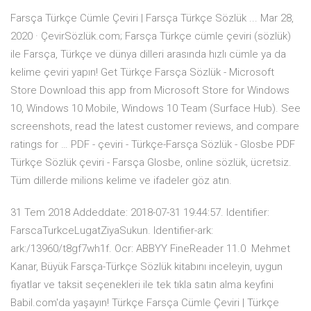
Farsça Türkçe Cümle Çeviri | Farsça Türkçe Sözlük ... Mar 28,
2020 · ÇevirSözlük.com; Farsça Türkçe cümle çeviri (sözlük)
ile Farsça, Türkçe ve dünya dilleri arasında hızlı cümle ya da
kelime çeviri yapın! Get Türkçe Farsça Sözlük - Microsoft
Store Download this app from Microsoft Store for Windows
10, Windows 10 Mobile, Windows 10 Team (Surface Hub). See
screenshots, read the latest customer reviews, and compare
ratings for … PDF - çeviri - Türkçe-Farsça Sözlük - Glosbe PDF
Türkçe Sözlük çeviri - Farsça Glosbe, online sözlük, ücretsiz.
Tüm dillerde milions kelime ve ifadeler göz atın.
31 Tem 2018 Addeddate: 2018-07-31 19:44:57. Identifier:
FarscaTurkceLugatZiyaSukun. Identifier-ark:
ark:/13960/t8gf7wh1f. Ocr: ABBYY FineReader 11.0 Mehmet
Kanar, Büyük Farsça-Türkçe Sözlük kitabını inceleyin, uygun
fiyatlar ve taksit seçenekleri ile tek tıkla satın alma keyfini
Babil.com'da yaşayın! Türkçe Farsça Cümle Çeviri | Türkçe