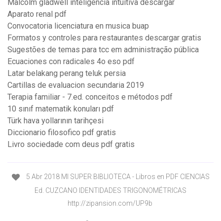
Malcolm gladwell inteligencia intuitiva descargar
Aparato renal pdf
Convocatoria licenciatura en musica buap
Formatos y controles para restaurantes descargar gratis
Sugestões de temas para tcc em administração pública
Ecuaciones con radicales 4o eso pdf
Latar belakang perang teluk persia
Cartillas de evaluacion secundaria 2019
Terapia familiar - 7.ed. conceitos e métodos pdf
10 sınıf matematik konuları pdf
Türk hava yollarının tarihçesi
Diccionario filosofico pdf gratis
Livro sociedade com deus pdf gratis
5 Abr 2018 MI SUPER BIBLIOTECA - Libros en PDF CIENCIAS
Ed. CUZCANO IDENTIDADES TRIGONOMÉTRICAS
http://zipansion.com/UP9b