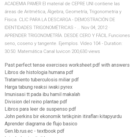
ACADEMIA PAMER El material de CEPRE UNI contiene las
áreas de Aritmética, Álgebra, Geometría, Trigonometria y
Física. CLIC PARA LA DESCARGA - DEMOSTRACIÓN DE
IDENTIDADES TRIGONOMÉTRICAS - … Nov 04, 2012 ·
APRENDER TRIGONOMETRÍA. DESDE CERO Y FÁCIL.Funciones
seno, coseno y tangente. Ejemplos. Vídeo 104 - Duration:
30:50. Matemática Canal luvicon 200,630 views
Past perfect tense exercises worksheet pdf with answers
Libros de histologia humana pdf
Tratamiento tuberculosis miliar pdf
Harga tabung reaksi iwaki pyrex
Imunisasi tt pada ibu hamil makalah
Division del reino plantae pdf
Libros para leer de suspenso pdf
John perkins bir ekonomik tetikçinin itirafları kitapyurdu
Aprender diagrama de flujo basico
Gen.lib.rus.ec - textbook pdf