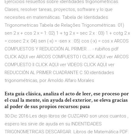
Ejercicios resueltos sobre identidades trigonométricas.
Clases, resolver tareas, proyectos, software y lo que
necesites en matemáticas. Tabela de Identidades
Trigonometricas Tabela de Relações Trigonométricas. 01)
sen 2 x + cos 2 x = 1: 02) 1 + tg 2 x = sec 2 x : 03) 1 + cotg 2 x
= cosec 2 x: 04) sen (-x) = -sen x : 05) cos (-x) = cos x ARCOS
COMPUESTOS Y REDUCCIÓN AL PRIMER ... - rubiños pdf
CLICK AQUI ver ARCOS COMPUESTO I CLICK AQUI ver ARCOS
COMPUESTO II CLICK AQUI ver VIDEOS CLICK AQUI ver
REDUCCIÓN AL PRIMER CUADRANTE C 50 identidades
trigonométricas, por Arnoldo Alfaro Morales
Esta guía clásica, analiza el acto de leer, ese proceso por
el cual la mente, sin ayuda del exterior, se eleva gracias
al poder de sus propios recursos: pasa
30 Dic 2016 Les dejo libros de CUZCANO son unos cuantos ,
espero les sirve de ayuda en su INDENTIDADES
TRIGONOMETRICAS DESCARGAR. Libros de Matemática PDF: