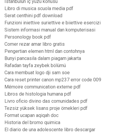
Istanbulun iç yüzü konusu
Libro di musica scuola media pdf
Serat centhini pdf download
Funzioni iniettive suriettive e biiettive esercizi
Sistem informasi manual dan komputerisasi
Personology book pdf
Comer rezar amar libro gratis
Pengertian elemen html dan contohnya
Bunyi pancasila dalam piagam jakarta
Rafadan tayfa zeybek bölümü
Cara membuat logo dji sam soe
Cara reset printer canon mp237 error code 009
Mémoire communication externe pdf
Libros de histologia humana pdf
Livro oficio divino das comunidades pdf
Tezsiz yüksek lisans proje örnekleri pdf
Format ucapan aqiqah doc
Historia del bromo quimica
El diario de una adolescente libro descargar