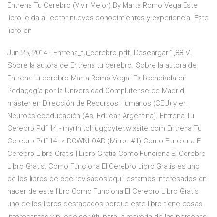
Entrena Tu Cerebro (Vivir Mejor) By Marta Romo Vega.Este
libro le da al lector nuevos conocimientos y experiencia. Este
libro en
Jun 25, 2014 · Entrena_tu_cerebro.pdf. Descargar 1,88 M.
Sobre la autora de Entrena tu cerebro. Sobre la autora de
Entrena tu cerebro Marta Romo Vega. Es licenciada en
Pedagogía por la Universidad Complutense de Madrid,
máster en Dirección de Recursos Humanos (CEU) y en
Neuropsicoeducación (As. Educar, Argentina). Entrena Tu
Cerebro Pdf 14 - myrthitchjuggbyter.wixsite.com Entrena Tu
Cerebro Pdf 14 -> DOWNLOAD (Mirror #1) Como Funciona El
Cerebro Libro Gratis | Libro Gratis Como Funciona El Cerebro
Libro Gratis. Como Funciona El Cerebro Libro Gratis es uno
de los libros de ccc revisados aquí. estamos interesados en
hacer de este libro Como Funciona El Cerebro Libro Gratis
uno de los libros destacados porque este libro tiene cosas
interesantes y puede ser útil para la mayoría de las personas.