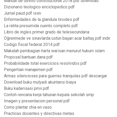
Manual de direito constitucional 2018 pdf download
Dizionario teologico enciclopedico pdf
Jurnal paud pdf issn
Enfermedades de la glandula tiroides pdf
La ratita presumida cuento completo pdf
Libro de ingles primer grado de telesecundaria
Öğrenmede ve sınavlarda üstün başarı acar baltaş pdf indir
Codigo fiscal federal 2014 pdf
Makalah pembagian harta warisan menurut hukum islam
Proposal bantuan dana pdf
Probabilidade total exercicios resolvidos pdf
Pengertian manajemen pdf
Armas silenciosas para guerras tranquilas pdf descargar
Download buku mulyadi akuntansi biaya
Buku kaderisasi pmii pdf
Contoh rencana kerja tahunan kepala sekolah smp
Imagen y presentacion personal pdf
Como plantar chia en vaso
Practicas docentes y directivas metas