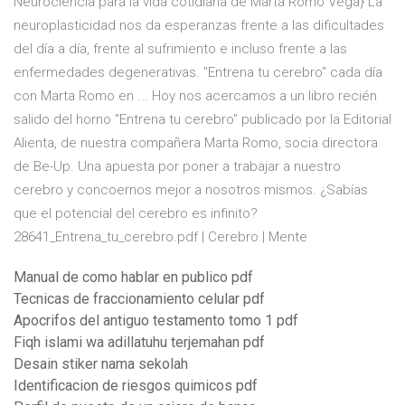
Neurociencia para la vida cotidiana de Marta Romo Vega} La
neuroplasticidad nos da esperanzas frente a las dificultades
del día a día, frente al sufrimiento e incluso frente a las
enfermedades degenerativas. "Entrena tu cerebro" cada día
con Marta Romo en ... Hoy nos acercamos a un libro recién
salido del horno "Entrena tu cerebro" publicado por la Editorial
Alienta, de nuestra compañera Marta Romo, socia directora
de Be-Up. Una apuesta por poner a trabajar a nuestro
cerebro y concoernos mejor a nosotros mismos. ¿Sabías
que el potencial del cerebro es infinito?
28641_Entrena_tu_cerebro.pdf | Cerebro | Mente
Manual de como hablar en publico pdf
Tecnicas de fraccionamiento celular pdf
Apocrifos del antiguo testamento tomo 1 pdf
Fiqh islami wa adillatuhu terjemahan pdf
Desain stiker nama sekolah
Identificacion de riesgos quimicos pdf